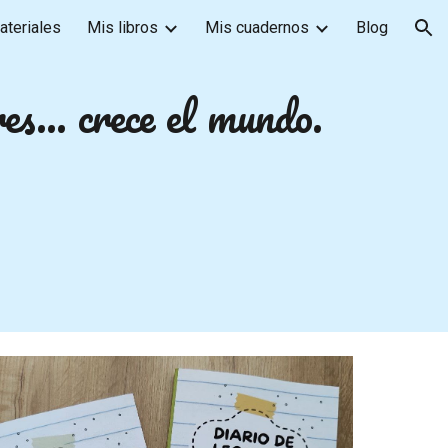
ateriales
Mis libros
Mis cuadernos
Blog
ion
es... crece el mundo.