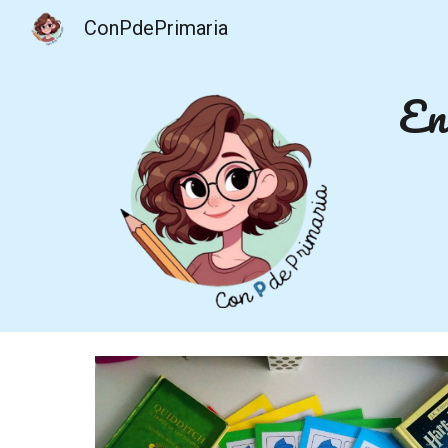
ConPdePrimaria
Sk
Ent