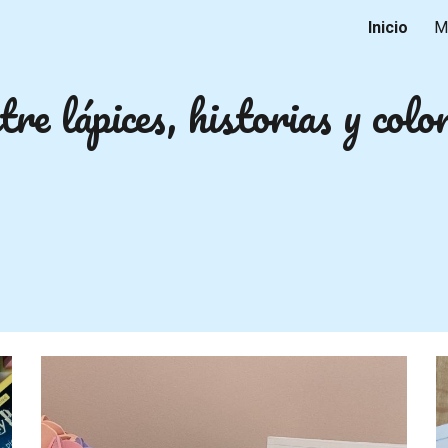
Inicio
M
ip to main content
Skip to navigat
re lápices, historias y color